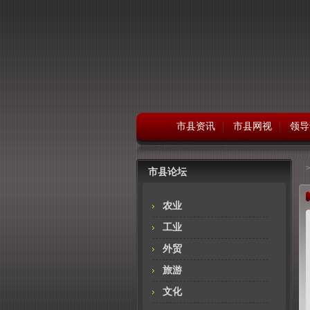
市县资讯
市县网视
领导
市县论坛
农业
工业
外贸
旅游
文化