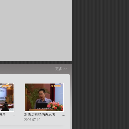
更多 >>
考――...
对酒店营销的再思考――...
2006-07-10