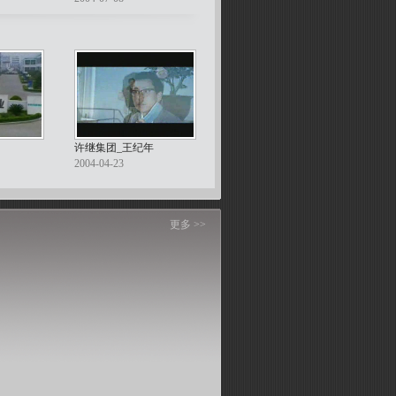
许继集团_王纪年
2004-04-23
更多 >>