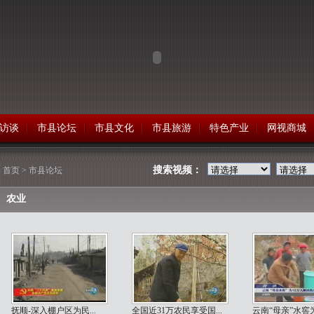
访谈
市县论坛
市县文化
市县旅游
特色产业
网视商城
搜索视频：
>
首页
>
市县论坛
农业
抚顺-深入棚户区为民...
全国近31万农民享受国...
云南“母亲”水窖为1