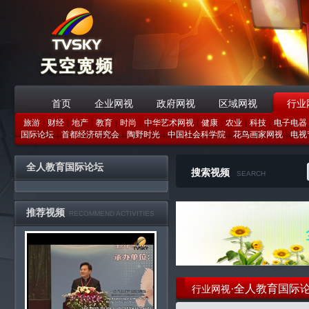
首页
企业网视
政府网视
区域网视
行业
旅游
|
财经
|
地产
|
教育
|
时尚
|
中华艺术网视
|
健康
|
农业
|
科技
|
电子电器
战略合作伙伴
国际论坛
|
首都经济研究会
|
陶野时光
|
中国社会科学院
|
花鸟画家网视
|
电视
全人教育国际论坛
搜索视频
SEARCH
推荐视频
RECOMMEND ACTIVITIES
·全人教育国际
行业网视