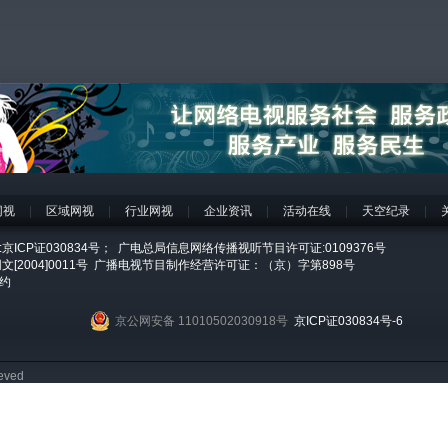
网视
|
区域网视
|
行业网视
|
企业资讯
|
活动在线
|
天空纪录
|
ICP证030834号；
广电总局信息网络传播视听节目许可证:0109376号
2004]0011号
广播电视节目制作经营许可证：（京）字第898号
约
京公网安备 11010502030918号
京ICP证030834号-6
eved