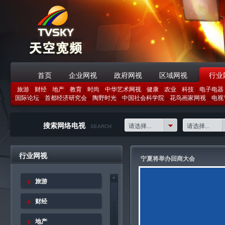
首页
企业网视
政府网视
区域网视
行业
旅游
|
财经
|
地产
|
教育
|
时尚
|
中华艺术网视
|
健康
|
农业
|
科技
|
电子电器
战略合作伙伴
国际论坛
|
首都经济研究会
|
陶野时光
|
中国社会科学院
|
花鸟画家网视
|
电视
搜索网络电视
请选择...
请选择...
SEARCH
行业网视
宁夏将举办回商大会
旅游
财经
地产