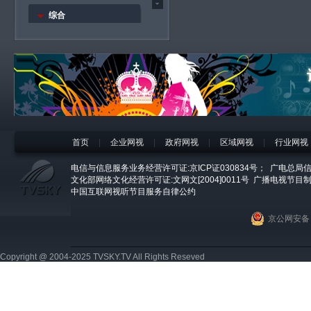
综合
综合资讯
国庆专题
江南·人物传奇
食品
日用品
物流
专家
首页
|
企业网视
|
政府网视
|
区域网视
|
行业网视
五金
电信与信息服务业务经营许可证:京ICP证030834号；
广电总局信
一周看榜
文化部网络文化经营许可证:文网文[2004]0011号
广播电视节目制
世博专题
中国互联网视听节目服务自律公约
京公网安备 1
Copyright @ 2004-2025 TVSKY.TV All Rights Reseved