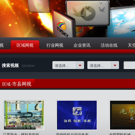
视
区域网视
行业网视
企业资讯
活动在线
天
搜索视频
请选择...
请选择...
SEARCH
·市县网视
区域
江西新余：螺杆发电技...
郑州纺机自控设备有...
光明塑料机械