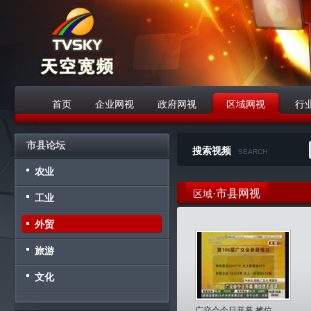
首页
企业网视
政府网视
区域网视
行
战略合作伙伴
市县论坛
搜索视频
SEARCH
农业
·市县网视
区域
工业
外贸
旅游
文化
广交会今日开幕 摊位...