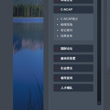
和谐企业
C-NCAP
C-NCAP简介
碰撞现场
答记者问
结果发布
国际论坛
媒体回音壁
社会责任
领导贺词
人才梯队